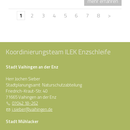
mehr erfahren
1
2
3
4
5
6
7
8
>
Koordinierungsteam ILEK Enzschleife
Stadt Vaihingen an der Enz
Herr Jochen Sieber
Stadtplanungsamt Naturschutzabteilung
Friedrich-Kraut-Str. 40
71665 Vaihingen an der Enz
07042 18-262
j
s
b
r
v
h
ng
n
d
Stadt Mühlacker