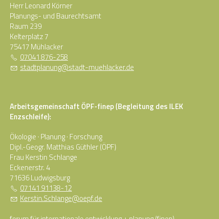
Herr Leonard Körner
Planungs- und Baurechtsamt
Raum 239
Kelterplatz 7
75417 Mühlacker
07041 876-258
st
dtpl
n
ng
st
dt-m
hl
ck
r
d
Arbeitsgemeinschaft ÖPF-finep (Begleitung des ILEK
Enzschleife):
Ökologie · Planung · Forschung
Dipl.-Geogr. Matthias Güthler (ÖPF)
Frau Kerstin Schlange
Eckenerstr. 4
71636 Ludwigsburg
07141 91138-12
K
rst
n
Schl
ng
pf
d
forum für internationale entwicklung + planung (finep)