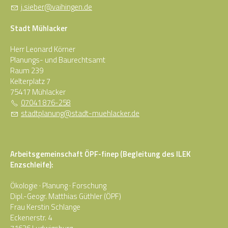
j
s
b
r
v
h
ng
n
d
Stadt Mühlacker
Herr Leonard Körner
Planungs- und Baurechtsamt
Raum 239
Kelterplatz 7
75417 Mühlacker
07041 876-258
st
dtpl
n
ng
st
dt-m
hl
ck
r
d
Arbeitsgemeinschaft ÖPF-finep (Begleitung des ILEK
Enzschleife):
Ökologie · Planung · Forschung
Dipl.-Geogr. Matthias Güthler (ÖPF)
Frau Kerstin Schlange
Eckenerstr. 4